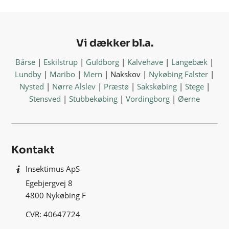
Vi dækker bl.a.
Bårse
|
Eskilstrup
|
Guldborg
|
Kalvehave
|
Langebæk
|
Lundby
|
Maribo
|
Mern
| Nakskov |
Nykøbing Falster
|
Nysted
|
Nørre Alslev
|
Præstø
|
Sakskøbing
|
Stege
|
Stensved
|
Stubbekøbing
|
Vordingborg
|
Øerne
Kontakt
Insektimus ApS
Egebjergvej 8
4800 Nykøbing F
CVR: 40647724