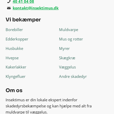
40 41 04 08
kontakt@insektimus.dk
Vi bekæmper
Borebiller
Muldvarpe
Edderkopper
Mus og rotter
Husbukke
Myrer
Hvepse
Skægkræ
Kakerlakker
Væggelus
Klyngefluer
Andre skadedyr
Om os
Insektimus er din lokale ekspert indenfor
skadedyrsbekæmpelse og kan hjælpe med alt fra
muldvarpe til væggelus.