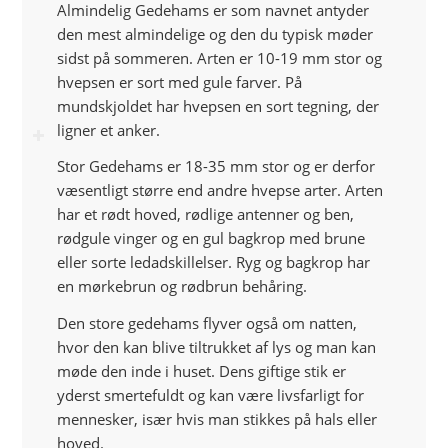
Almindelig Gedehams er som navnet antyder
den mest almindelige og den du typisk møder
sidst på sommeren. Arten er 10-19 mm stor og
hvepsen er sort med gule farver. På
mundskjoldet har hvepsen en sort tegning, der
ligner et anker.
Stor Gedehams er 18-35 mm stor og er derfor
væsentligt større end andre hvepse arter. Arten
har et rødt hoved, rødlige antenner og ben,
rødgule vinger og en gul bagkrop med brune
eller sorte ledadskillelser. Ryg og bagkrop har
en mørkebrun og rødbrun behåring.
Den store gedehams flyver også om natten,
hvor den kan blive tiltrukket af lys og man kan
møde den inde i huset. Dens giftige stik er
yderst smertefuldt og kan være livsfarligt for
mennesker, især hvis man stikkes på hals eller
hoved.