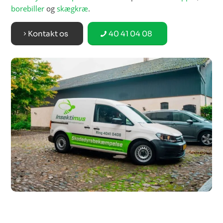
borebiller
og
skægkræ
.
Kontakt os
40 41 04 08