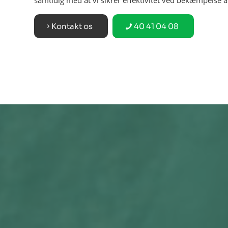
samtidig med at vi sikrer effektivitet ved bekæmpelse a
Kontakt os
40 41 04 08