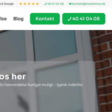
 på Google
40 41 04 08
kontakt@insektimus.dk
lse
Blog
Kontakt
40 41 04 08
 os her
din henvendelse hurtigst muligt – typisk indenfor