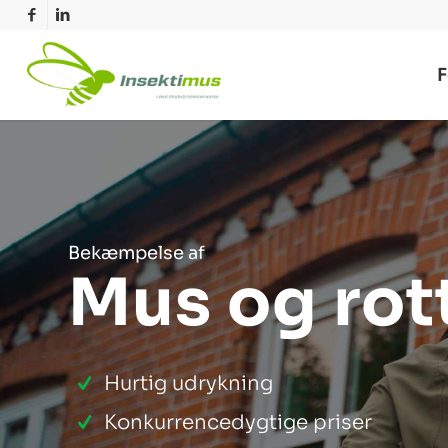
F
Bekæmpelse af
Mus og rot
Hurtig udrykning
Konkurrencedygtige priser