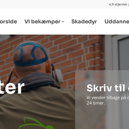
4,9 stjerner
orside
Vi bekæmper
Skadedyr
Uddanne
ter
Skriv til
Vi vender tilbage på 
24 timer.