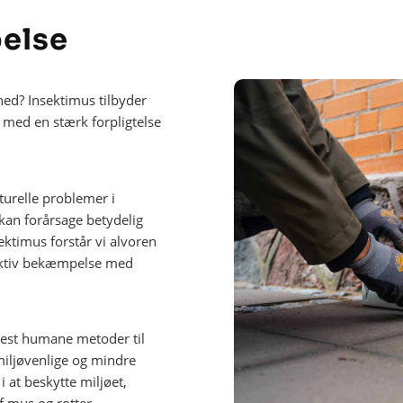
else
mhed? Insektimus tilbyder
 med en stærk forpligtelse
turelle problemer i
an forårsage betydelig
ektimus forstår vi alvoren
fektiv bekæmpelse med
mest humane metoder til
miljøvenlige og mindre
i at beskytte miljøet,