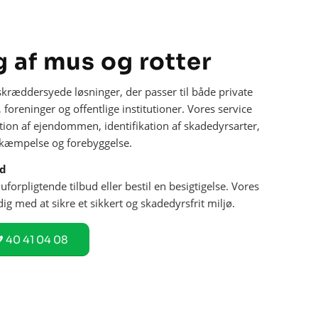
 af mus og rotter
skræddersyede løsninger, der passer til både private
oreninger og offentlige institutioner. Vores service
tion af ejendommen, identifikation af skadedyrsarter,
bekæmpelse og forebyggelse.
ud
 uforpligtende tilbud eller bestil en besigtigelse. Vores
 dig med at sikre et sikkert og skadedyrsfrit miljø.
40 41 04 08