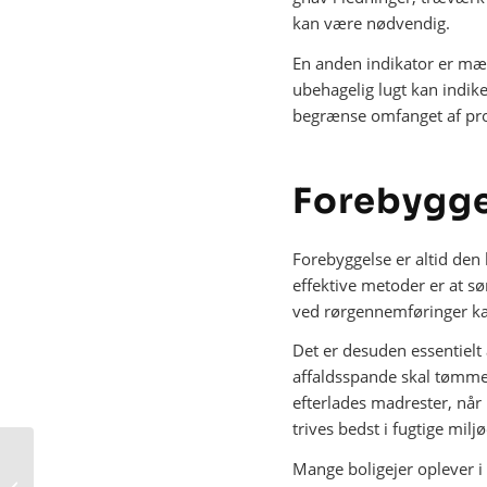
kan være nødvendig.
En anden indikator er mær
ubehagelig lugt kan indike
begrænse omfanget af prob
Forebygge
Forebyggelse er altid den
effektive metoder er at sø
ved rørgennemføringer ka
Det er desuden essentielt
affaldsspande skal tømmes 
efterlades madrester, når 
trives bedst i fugtige miljø
Naturlige Metoder til
Mange boligejer oplever 
Bekæmpelse af