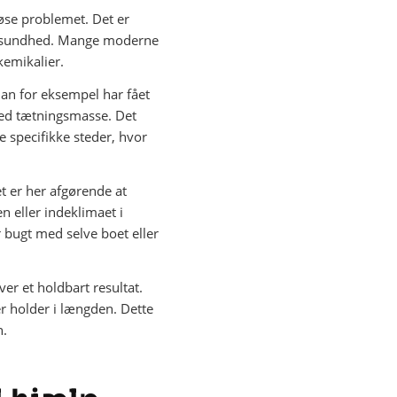
løse problemet. Det er
nes sundhed. Mange moderne
kemikalier.
man for eksempel har fået
med tætningsmasse. Det
 specifikke steder, hvor
t er her afgørende at
n eller indeklimaet i
r bugt med selve boet eller
er et holdbart resultat.
r holder i længden. Dette
n.