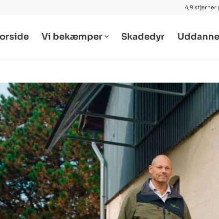
4,9 stjerner
orside
Vi bekæmper
Skadedyr
Uddanne