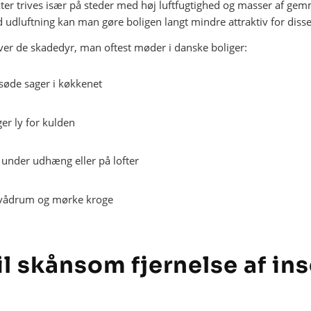
ekter trives især på steder med høj luftfugtighed og masser af ge
 udluftning kan man gøre boligen langt mindre attraktiv for disse
over de skadedyr, man oftest møder i danske boliger:
søde sager i køkkenet
er ly for kulden
under udhæng eller på lofter
 vådrum og mørke kroge
l skånsom fjernelse af in