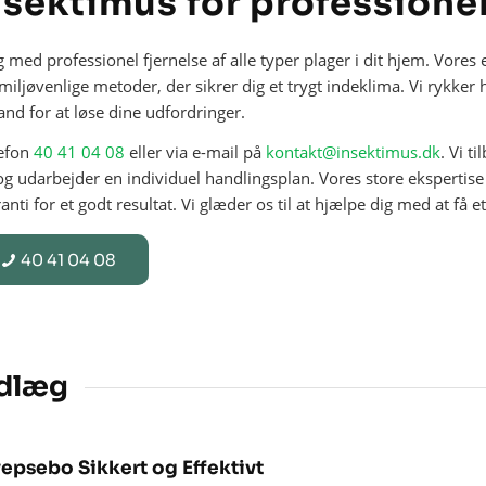
nsektimus for professione
dig med professionel fjernelse af alle typer plager i dit hjem. Vore
iljøvenlige metoder, der sikrer dig et trygt indeklima. Vi rykker h
and for at løse dine udfordringer.
lefon
40 41 04 08
eller via e-mail på
kontakt@insektimus.dk
. Vi t
g udarbejder en individuel handlingsplan. Vores store ekspertise
i for et godt resultat. Vi glæder os til at hjælpe dig med at få e
40 41 04 08
ndlæg
epsebo Sikkert og Effektivt