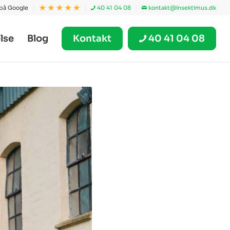
 på Google
40 41 04 08
kontakt@insektimus.dk
lse
Blog
Kontakt
40 41 04 08