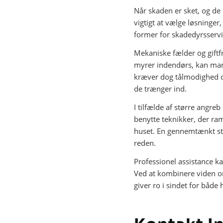
Når skaden er sket, og de 
vigtigt at vælge løsninge
former for skadedyrsservi
Mekaniske fælder og giftf
myrer indendørs, kan man
kræver dog tålmodighed og
de trænger ind.
I tilfælde af større angr
benytte teknikker, der ra
huset. En gennemtænkt stra
reden.
Professionel assistance k
Ved at kombinere viden om
giver ro i sindet for både