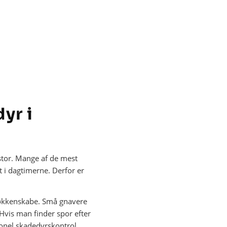
yr i
stor. Mange af de mest
t i dagtimerne. Derfor er
køkkenskabe. Små gnavere
Hvis man finder spor efter
sionel skadedyrskontrol