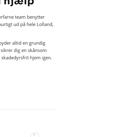
l hjælp
s erfarne team benytter
urtigt ud på hele Lolland,
ilbyder altid en grundig
 sikrer dig en skånsom
t skadedyrsfrit hjem igen.