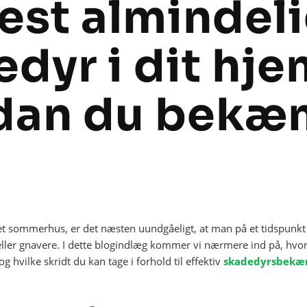
est almindel
dyr i dit hj
dan du bekæ
 et sommerhus, er det næsten uundgåeligt, at man på et tidspunkt
 eller gnavere. I dette blogindlæg kommer vi nærmere ind på, hvor
g hvilke skridt du kan tage i forhold til effektiv
skadedyrsbekæ