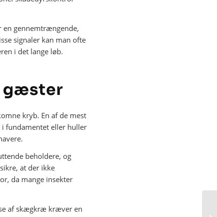
ller en gennemtrængende,
disse signaler kan man ofte
en i det lange løb.
 gæster
lkomne kryb. En af de mest
 i fundamentet eller huller
navere.
luttende beholdere, og
ikre, at der ikke
tor, da mange insekter
lse af skægkræ kræver en