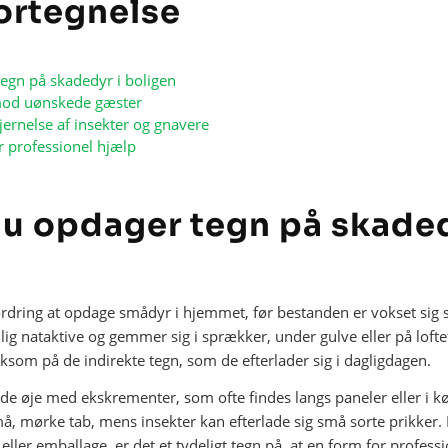
ortegnelse
egn på skadedyr i boligen
mod uønskede gæster
jernelse af insekter og gnavere
r professionel hjælp
u opdager tegn på skaded
rdring at opdage smådyr i hjemmet, før bestanden er vokset sig 
ig nataktive og gemmer sig i sprækker, under gulve eller på lofte
ksom på de indirekte tegn, som de efterlader sig i dagligdagen.
de øje med ekskrementer, som ofte findes langs paneler eller i 
å, mørke tab, mens insekter kan efterlade sig små sorte prikker. 
eller emballage, er det et tydeligt tegn på, at en form for profes