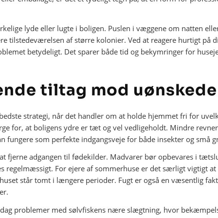
kelige lyde eller lugte i boligen. Puslen i væggene om natten e
re tilstedeværelsen af større kolonier. Ved at reagere hurtigt på 
lemet betydeligt. Det sparer både tid og bekymringer for husejer
nde tiltag mod uønskede
 bedste strategi, når det handler om at holde hjemmet fri for uve
rge for, at boligens ydre er tæt og vel vedligeholdt. Mindre revner
n fungere som perfekte indgangsveje for både insekter og små g
 at fjerne adgangen til fødekilder. Madvarer bør opbevares i tæts
regelmæssigt. For ejere af sommerhuse er det særligt vigtigt at s
huset står tomt i længere perioder. Fugt er også en væsentlig fak
er.
i dag problemer med sølvfiskens nære slægtning, hvor bekæmpe