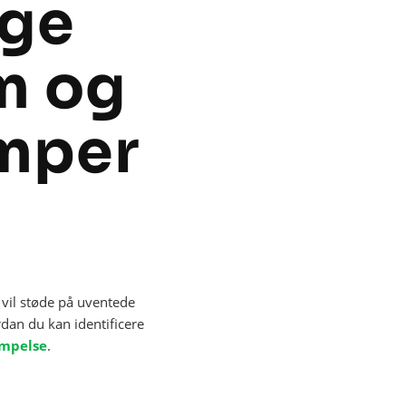
ige
em og
mper
 vil støde på uventede
dan du kan identificere
mpelse
.