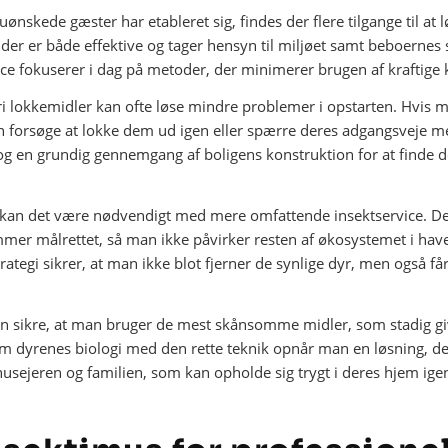
uønskede gæster har etableret sig, findes der flere tilgange til at 
r, der er både effektive og tager hensyn til miljøet samt beboer
ce fokuserer i dag på metoder, der minimerer brugen af kraftige 
ri lokkemidler kan ofte løse mindre problemer i opstarten. Hvis 
 forsøge at lokke dem ud igen eller spærre deres adgangsveje 
 en grundig gennemgang af boligens konstruktion for at finde de
eb kan det være nødvendigt med mere omfattende insektservice. De
mmer målrettet, så man ikke påvirker resten af økosystemet i have
tegi sikrer, at man ikke blot fjerner de synlige dyr, men også få
an sikre, at man bruger de mest skånsomme midler, som stadig giv
 dyrenes biologi med den rette teknik opnår man en løsning, de
 husejeren og familien, som kan opholde sig trygt i deres hjem ige